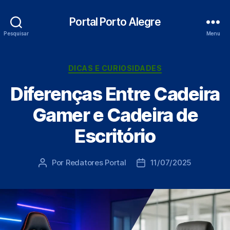
Portal Porto Alegre
Pesquisar
Menu
Categorias
DICAS E CURIOSIDADES
Diferenças Entre Cadeira
Gamer e Cadeira de
Escritório
Por
Redatores Portal
11/07/2025
Autor
Data
do
de
post
publicação