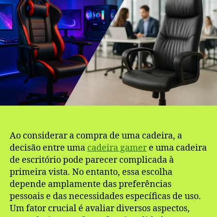
Ao considerar a compra de uma cadeira, a
decisão entre uma
cadeira gamer
e uma cadeira
de escritório pode parecer complicada à
primeira vista. No entanto, essa escolha
depende amplamente das preferências
pessoais e das necessidades específicas de uso.
Um fator crucial é avaliar diversos aspectos,